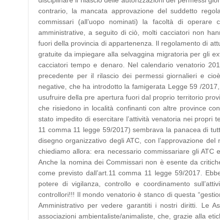
disciplinare il rilascio delle autorizzazioni dei permessi g
contrario, la mancata approvazione del suddetto regol
commissari (all’uopo nominati) la facoltà di operare
amministrative, a seguito di ciò, molti cacciatori non han
fuori della provincia di appartenenza. Il regolamento di att
gratuite da impiegare alla selvaggina migratoria per gli ex
cacciatori tempo e denaro. Nel calendario venatorio 2018
precedente per il rilascio dei permessi giornalieri e ci
negative, che ha introdotto la famigerata Legge 59 /2017,
usufruire della pre apertura fuori dal proprio territorio pro
che risiedono in località confinanti con altre province con
stato impedito di esercitare l’attività venatoria nei propri
11 comma 11 legge 59/2017) sembrava la panacea di tutti i
disegno organizzativo degli ATC, con l’approvazione de
chiediamo allora: era necessario commissariare gli ATC e d
Anche la nomina dei Commissari non è esente da critiche, i
come previsto dall’art.11 comma 11 legge 59/2017. Ebben
potere di vigilanza, controllo e coordinamento sull’att
controllori!!! Il mondo venatorio è stanco di questa “gest
Amministrativo per vedere garantiti i nostri diritti. Le
associazioni ambientaliste/animaliste, che, grazie alla e