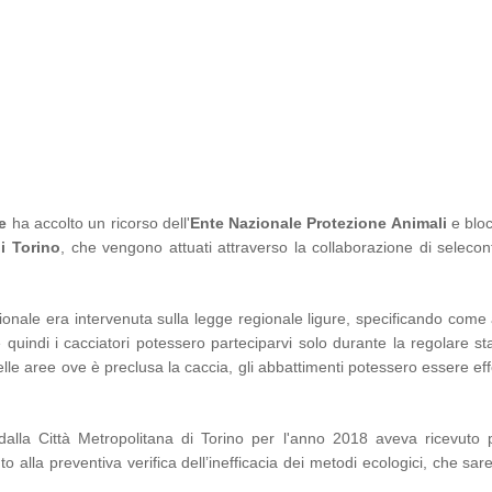
e
ha accolto un ricorso dell'
Ente Nazionale Protezione Animali
e bloc
i Torino
, che vengono attuati attraverso la collaborazione di selecont
zionale era intervenuta sulla legge regionale ligure, specificando com
a, e quindi i cacciatori potessero parteciparvi solo durante la regolare s
lle aree ove è preclusa la caccia, gli abbattimenti potessero essere eff
lla Città Metropolitana di Torino per l'anno 2018 aveva ricevuto 
to alla preventiva verifica dell’inefficacia dei metodi ecologici, che sa