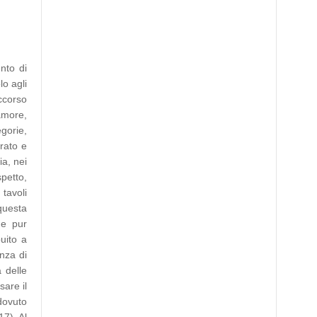
nto di
lo agli
ccorso
lamore,
egorie,
rato e
ia, nei
spetto,
tavoli
questa
he pur
buito a
anza di
 delle
sare il
dovuto