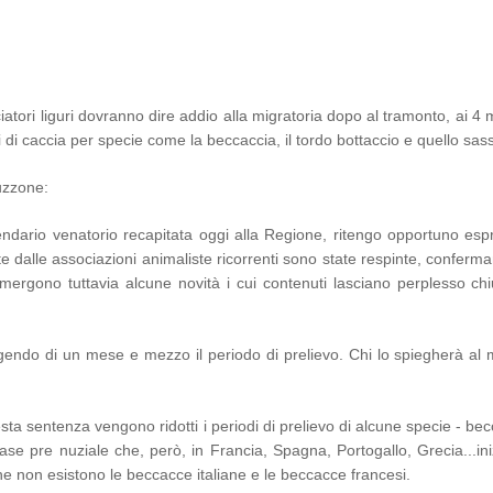
atori liguri dovranno dire addio alla migratoria dopo al tramonto, ai 4 
 di caccia per specie come la beccaccia, il tordo bottaccio e quello sass
ruzzone:
endario venatorio recapitata oggi alla Regione, ritengo opportuno esp
e dalle associazioni animaliste ricorrenti sono state respinte, conferm
Emergono tuttavia alcune novità i cui contenuti lasciano perplesso ch
ngendo di un mese e mezzo il periodo di prelievo. Chi lo spiegherà al
ta sentenza vengono ridotti i periodi di prelievo di alcune specie - be
fase pre nuziale che, però, in Francia, Spagna, Portogallo, Grecia...in
che non esistono le beccacce italiane e le beccacce francesi.