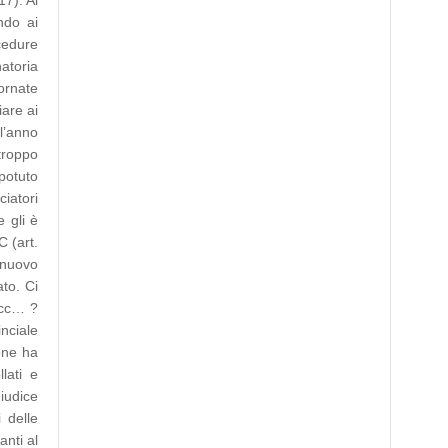
17). Al
ndo ai
cedure
natoria
iornate
iare ai
l’anno
troppo
 potuto
ciatori
e gli è
C (art.
 nuovo
to. Ci
 ecc… ?
inciale
one ha
lati e
Giudice
 delle
anti al