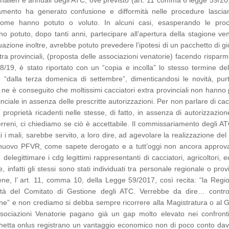
iornalieri e annuali degli ATC, ove previsto (art. 11 comma 6 legge 59/20
amento ha generato confusione e difformità nelle procedure lascia
 come hanno potuto o voluto. In alcuni casi, esasperando le pro
no potuto, dopo tanti anni, partecipare all’apertura della stagione ve
uazione inoltre, avrebbe potuto prevedere l’ipotesi di un pacchetto di g
tra provinciali, (proposta delle associazioni venatorie) facendo risparm
/19, è stato riportato con un “copia e incolla” lo stesso termine del
oè “dalla terza domenica di settembre”, dimenticandosi le novità, pur
 ne è conseguito che moltissimi cacciatori extra provinciali non hanno
vinciale in assenza delle prescritte autorizzazioni. Per non parlare di cac
 proprietà ricadenti nelle stesse, di fatto, in assenza di autorizzazion
 terreni, ci chiediamo se ciò è accettabile. Il commissariamento degli AT
 mali, sarebbe servito, a loro dire, ad agevolare la realizzazione del
l nuovo PFVR, come sapete derogato e a tutt’oggi non ancora approva
elegittimare i cdg legittimi rappresentanti di cacciatori, agricoltori,
nfatti gli stessi sono stati individuati tra personale regionale o prov
e, l’ art. 11, comma 10, della Legge 59/2017, così recita: “la Regi
ività del Comitato di Gestione degli ATC. Verrebbe da dire… control
ione” e non crediamo si debba sempre ricorrere alla Magistratura o al 
 Associazioni Venatorie pagano già un gap molto elevato nei confronti
tichetta onlus registrano un vantaggio economico non di poco conto dav