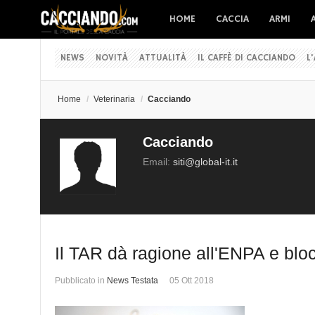
HOME
CACCIA
ARMI
NEWS
NOVITÀ
ATTUALITÀ
IL CAFFÈ DI CACCIANDO
L
Home
/
Veterinaria
/
Cacciando
Cacciando
Email:
siti@global-it.it
Il TAR dà ragione all'ENPA e bloc
Pubblicato in
News Testata
05 Ott 2018