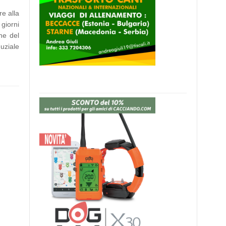
re alla
 giorni
ne del
nuziale