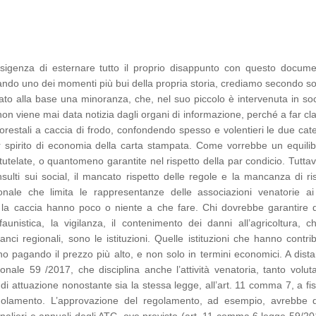
’esigenza di esternare tutto il proprio disappunto con questo docume
sando uno dei momenti più bui della propria storia, crediamo secondo so
to alla base una minoranza, che, nel suo piccolo è intervenuta in so
on viene mai data notizia dagli organi di informazione, perché a far c
orestali a caccia di frodo, confondendo spesso e volentieri le due cat
pirito di economia della carta stampata. Come vorrebbe un equilib
utelate, o quantomeno garantite nel rispetto della par condicio. Tuttav
nsulti sui social, il mancato rispetto delle regole e la mancanza di ri
ionale che limita le rappresentanze delle associazioni venatorie ai 
n la caccia hanno poco o niente a che fare. Chi dovrebbe garantire 
aunistica, la vigilanza, il contenimento dei danni all’agricoltura, c
nci regionali, sono le istituzioni. Quelle istituzioni che hanno contri
no pagando il prezzo più alto, e non solo in termini economici. A dist
ale 59 /2017, che disciplina anche l’attività venatoria, tanto voluta
di attuazione nonostante sia la stessa legge, all’art. 11 comma 7, a fis
egolamento. L’approvazione del regolamento, ad esempio, avrebbe 