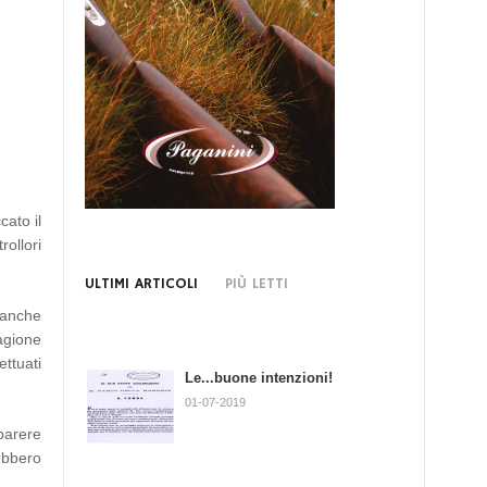
cato il
rollori
ULTIMI ARTICOLI
PIÙ LETTI
e anche
tagione
ettuati
Le...buone intenzioni!
Mi sono trovato addosso una
zecca…
01-07-2019
02-07-2017
parere
rebbero