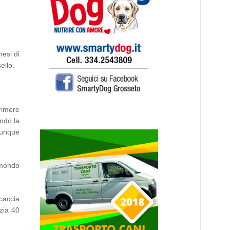
mesi di
ello.
rimere
ando la
iunque
 mondo
ccaccia
izia 40