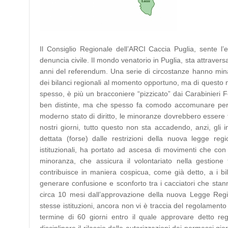
Il Consiglio Regionale dell’ARCI Caccia Puglia, sente l
denuncia civile. Il mondo venatorio in Puglia, sta attraver
anni del referendum. Una serie di circostanze hanno mina
dei bilanci regionali al momento opportuno, ma di questo n
spesso, è più un bracconiere “pizzicato” dai Carabinieri F
ben distinte, ma che spesso fa comodo accomunare per s
moderno stato di diritto, le minoranze dovrebbero essere t
nostri giorni, tutto questo non sta accadendo, anzi, gli i
dettata (forse) dalle restrizioni della nuova legge reg
istituzionali, ha portato ad ascesa di movimenti che co
minoranza, che assicura il volontariato nella gestione f
contribuisce in maniera cospicua, come già detto, a i bila
generare confusione e sconforto tra i cacciatori che stan
circa 10 mesi dall’approvazione della nuova Legge Region
stesse istituzioni, ancora non vi è traccia del regolamento 
termine di 60 giorni entro il quale approvare detto r