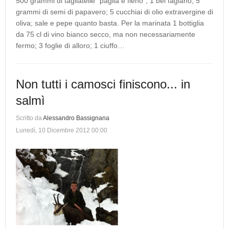
500 grammi di tagliatelle "paglia e fieno"; 1 bel fagiano; 5
grammi di semi di papavero; 5 cucchiai di olio extravergine di
oliva; sale e pepe quanto basta. Per la marinata 1 bottiglia
da 75 cl di vino bianco secco, ma non necessariamente
fermo; 3 foglie di alloro; 1 ciuffo…
Non tutti i camosci finiscono... in
salmì
Scritto da
Alessandro Bassignana
Lunedì, 10 Dicembre 2012 00:00