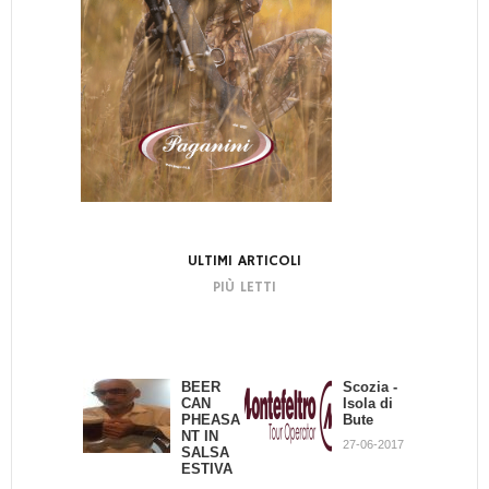
ULTIMI ARTICOLI
PIÙ LETTI
BEER
Caccia a
Scozia -
Pernici
CAN
tavola:
Isola di
alla
PHEASA
maccher
Bute
Radamès
NT IN
oni
27-06-2017
12-02-2013
SALSA
pistoiesi
ESTIVA
al ragù
di lepre