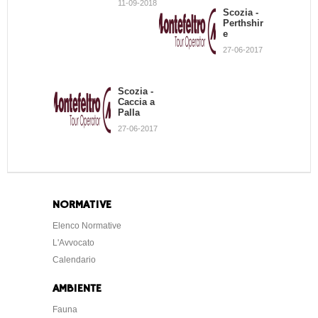
11-09-2018
Scozia -
Non tutti
18-06-2013
Perthshir
i
e
camosci
finiscono
27-06-2017
... in
salmì
10-12-2012
Scozia -
Caccia a
Palla
L’abbinamento vino /
27-06-2017
cibo
03-12-2012
NORMATIVE
Elenco Normative
L'Avvocato
Calendario
AMBIENTE
Fauna