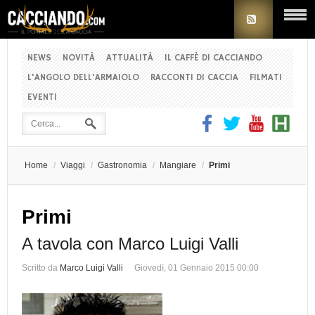
NEWS
NOVITÀ
ATTUALITÀ
IL CAFFÈ DI CACCIANDO
L'ANGOLO DELL'ARMAIOLO
RACCONTI DI CACCIA
FILMATI
EVENTI
Home
/
Viaggi
/
Gastronomia
/
Mangiare
/
Primi
Primi
A tavola con Marco Luigi Valli
Scritto da
Marco Luigi Valli
Giovedì, 01 Gennaio 2015 00:00