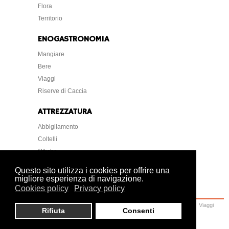
Flora
Territorio
ENOGASTRONOMIA
Mangiare
Bere
Viaggi
Riserve di Caccia
ATTREZZATURA
Abbigliamento
Coltelli
Ottiche
Strumentazione
Questo sito utilizza i cookies per offrire una
migliore esperienza di navigazione.
Cookies policy
Privacy policy
Home
Caccia
Armi
Attrezzatura
Cani
Normative
Lettere Foto Arte
Viaggi
Rifiuta
Consenti
Ambiente
Veterinaria